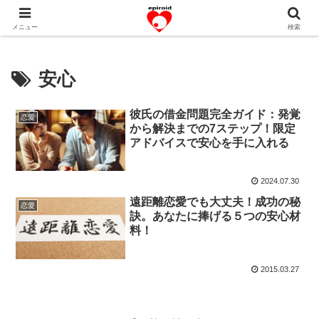
恋愛共感エピソード。あなたのストーリーを変えていく！。
メニュー
検索
安心
彼氏の借金問題完全ガイド：発覚
恋愛
から解決までの7ステップ！限定
アドバイスで安心を手に入れる
2024.07.30
遠距離恋愛でも大丈夫！成功の秘
恋愛
訣。あなたに捧げる５つの安心材
料！
2015.03.27