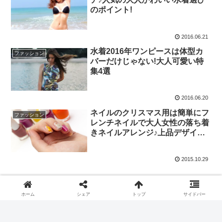
のポイント!
2016.06.21
水着2016年ワンピースは体型カ
ファッション
バーだけじゃない!大人可愛い特
集4選
2016.06.20
ネイルのクリスマス用は簡単にフ
ファッション
レンチネイルで大人女性の落ち着
きネイルアレンジ♪上品デザイン4
選
2015.10.29
ホーム
シェア
トップ
サイドバー
スポンサーリンク