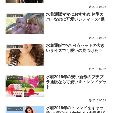
2016.07.02
水着通販ママにおすすめ!体型カ
ファッション
バーなのに可愛いレディース4選
2016.07.02
水着通販で安い4点セットの大き
ファッション
いサイズで可愛いの見つけた♡
2016.07.02
水着2016年の安い新作のプチプ
ファッション
ラ通販なら可愛い＆トレンドゲッ
ト
2016.06.29
水着2016年のトレンドをキャッ
ファッション
チ♪人気の大人かわいい水着選び