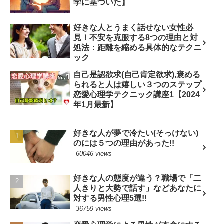
学に基づいた】
好きな人とうまく話せない女性必
見！不安を克服する8つの理由と対
処法：距離を縮める具体的なテクニ
ック
自己是認欲求(自己肯定欲求),褒める
られると人は嬉しい３つのステップ
恋愛心理学テクニック講座1【2024
年1月最新】
好きな人が夢で冷たい(そっけない)
のには５つの理由があった!!
60046 views
好きな人の態度が違う？職場で「二
人きりと大勢で話す」などあなたに
対する男性心理5選!!
36759 views