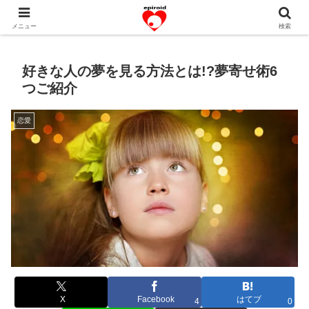
恋愛共感エピソード。あなたのストーリーを変えていく！。
メニュー
検索
好きな人の夢を見る方法とは!?夢寄せ術6
つご紹介
恋愛
X
Facebook
はてブ
4
0