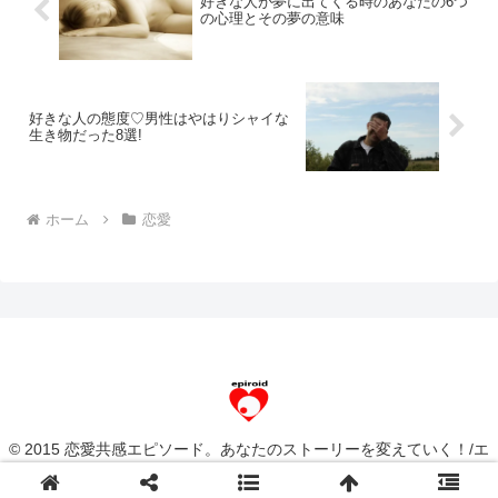
好きな人が夢に出てくる時のあなたの6つ
の心理とその夢の意味
好きな人の態度♡男性はやはりシャイな
生き物だった8選!
ホーム
恋愛
© 2015 恋愛共感エピソード。あなたのストーリーを変えていく！/エ
ピロイド[epiroid].