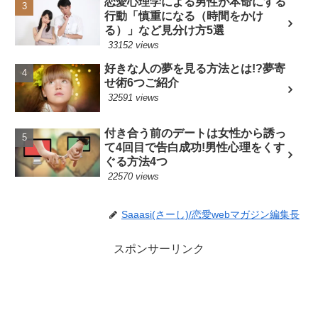
恋愛心理学による男性が本命にする
行動「慎重になる（時間をかけ
る）」など見分け方5選
33152 views
好きな人の夢を見る方法とは!?夢寄
せ術6つご紹介
32591 views
付き合う前のデートは女性から誘っ
て4回目で告白成功!男性心理をくす
ぐる方法4つ
22570 views
Saaasi(さーし)/恋愛webマガジン編集長
スポンサーリンク