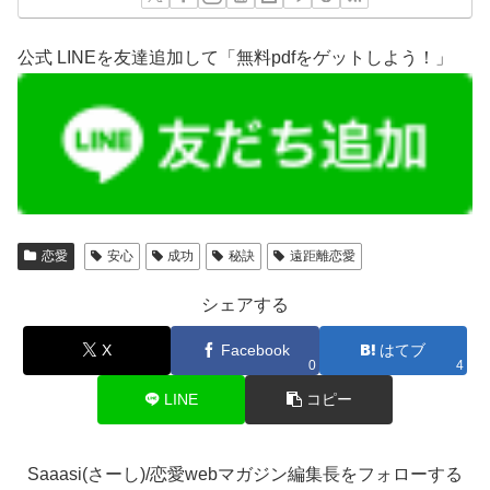
公式 LINEを友達追加して「無料pdfをゲットしよう！」
恋愛
安心
成功
秘訣
遠距離恋愛
シェアする
X
Facebook
はてブ
0
4
LINE
コピー
Saaasi(さーし)/恋愛webマガジン編集長をフォローする