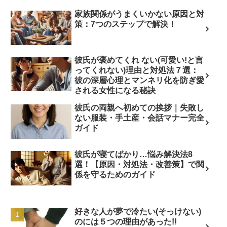
家族関係がうまくいかない原因と対
策：7つのステップで解決！
彼氏が褒めてくれ ない(可愛い!と言
ってくれない)理由と対処法７選：
彼の深層心理とマンネリ化を防ぎ愛
される女性になる秘訣
彼氏の両親へ初めての挨拶｜失敗し
ない服装・手土産・会話マナー完全
ガイド
彼氏が寝てばかり…悩み解決法8
選！【原因・対処法・改善策】で関
係を守るためのガイド
好きな人が夢で冷たい(そっけない)
のには５つの理由があった!!