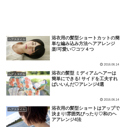
浴衣用の髪型ショートカットの簡
ヘアスタイル
単な編み込み方法ヘアアレンジ
楽!可愛い♡コツ４つ
2016.06.14
浴衣の髪型 ミディアムヘアーは
ヘアスタイル
簡単にできる! サイドを工夫すれ
ばいいんだ♡アレンジ4選
2016.06.14
浴衣用の髪型ショートはアップで
ヘアスタイル
決まり!雰囲気ぴったり♡和のヘ
アアレンジ4法