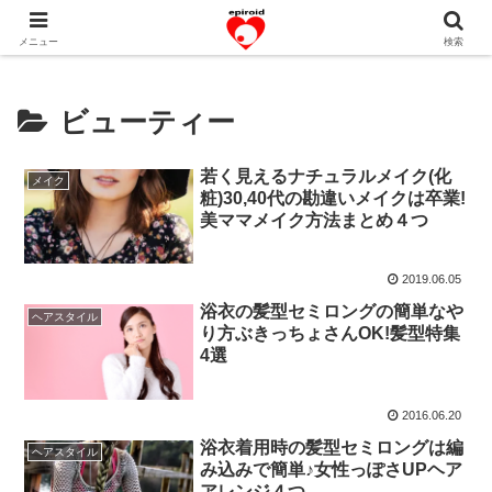
恋愛共感エピソード。あなたのストーリーを変えていく！。
メニュー
検索
ビューティー
若く見えるナチュラルメイク(化
メイク
粧)30,40代の勘違いメイクは卒業!
美ママメイク方法まとめ４つ
2019.06.05
浴衣の髪型セミロングの簡単なや
ヘアスタイル
り方ぶきっちょさんOK!髪型特集
4選
2016.06.20
浴衣着用時の髪型セミロングは編
ヘアスタイル
み込みで簡単♪女性っぽさUPヘア
アレンジ４つ