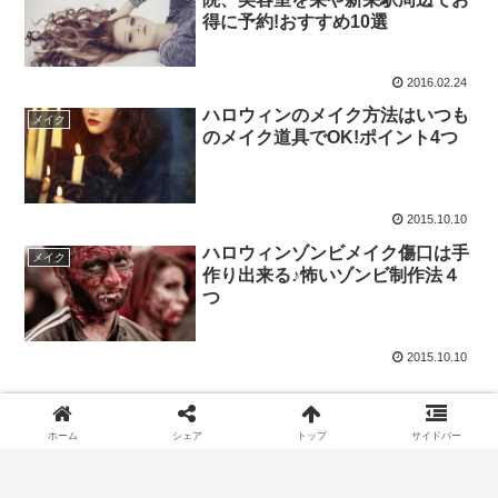
得に予約!おすすめ10選
2016.02.24
ハロウィンのメイク方法はいつも
メイク
のメイク道具でOK!ポイント4つ
2015.10.10
ハロウィンゾンビメイク傷口は手
メイク
作り出来る♪怖いゾンビ制作法４
つ
2015.10.10
ホーム
シェア
トップ
サイドバー
スポンサーリンク