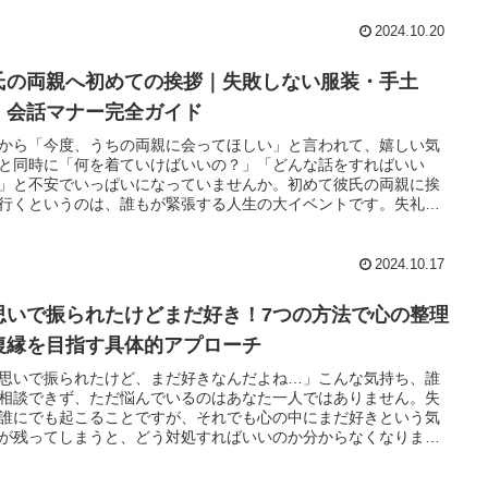
2024.10.20
氏の両親へ初めての挨拶｜失敗しない服装・手土
・会話マナー完全ガイド
から「今度、うちの両親に会ってほしい」と言われて、嬉しい気
と同時に「何を着ていけばいいの？」「どんな話をすればいい
」と不安でいっぱいになっていませんか。初めて彼氏の両親に挨
行くというのは、誰もが緊張する人生の大イベントです。失礼が
たらどうしよう、嫌われたらどうしようと、夜も眠れないほど心
ている方も多いでしょう。でも、安心してください。この記事で
挨拶当日までの準備から、手土産の選び方、好印象を与える服
2024.10.17
当日の会話術、そして帰宅後のお礼まで、すべてを網羅した完全
ドをお届けします。数多くの先輩たちが経験してきた「これをや
思いで振られたけどまだ好き！7つの方法で心の整理
おけば大丈夫」というポイントを押さえておけば、緊張はして
自信を持って当日を迎えることができます。この記事を最後まで
復縁を目指す具体的アプローチ
で、しっかり準備をすれば、彼氏の両親に「いい子だね」「また
思いで振られたけど、まだ好きなんだよね…」こんな気持ち、誰
ね」と言ってもらえる素敵な一日になるはずです。それでは、一
相談できず、ただ悩んでいるのはあなた一人ではありません。失
準備を始めていきましょう。
誰にでも起こることですが、それでも心の中にまだ好きという気
が残ってしまうと、どう対処すればいいのか分からなくなりま
諦めたくない、でもどうすれば前に進めるのか、その迷いが苦し
すよね。心理学者の研究によると、片思いで振られた後でも、正