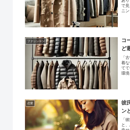
あり
方法
で見
り日
ニン
これ
どう
れい
実績
くお
関す
グを
自宅
でし
方、
コ
ファッション
す。
ど
「古
着な
てて
環境
して
の正
の役
で、
たち
彼
恋愛
数千
がこ
ン
けで
「彼
と。
と、
のか
幸せ