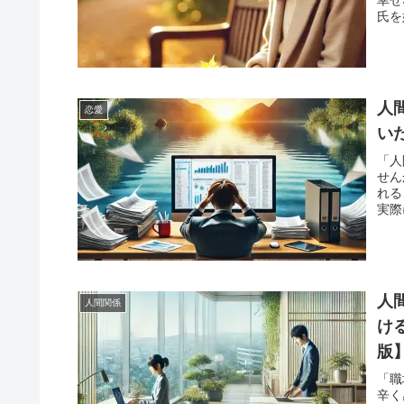
に合
氏を
に、
れる
も心
ウン
探っ
をす
むこ
踏み
人
恋愛
い
「人
せん
れる
実際
こと
年携
分か
適切
す。
人
人間関係
特徴
らに
け
で、
版
とが
「職
辛く