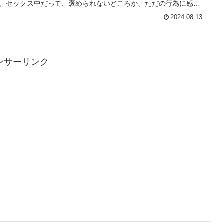
。セックス中だって、褒められないどころか、ただの行為に感じ
まうことも。もしかしたら、あなたの彼氏も同じかもしれませ
2024.08.13
でも、それにはちゃんと理由があるんです。彼の性格や深層心理
解し、適切なコミュニケーションを取ることで、褒め言葉が引き
るようになるかもしれません。私たちが得たデータや専門家の意
よると、男性が褒め言葉を出しにくい背景には、照れや、表現方
違い、あるいはマンネリ化などの要因が絡んでいることがわかっ
ンサーリンク
ます。このガイドでは、彼氏が褒めてくれない理由やその対処法
しく解説し、彼氏との関係を深めるための具体的なヒントをお伝
ます。この記事を読むことで、彼氏とのコミュニケーションが改
れ、関係がより良い方向に進む可能性が高まります。最終的に、
からの「可愛いね」や「ありがとう」が増えるかもしれません。
たが感じている「彼氏が褒めてくれない」という悩みを解消し、
の関係に新たな風を吹き込みましょう。