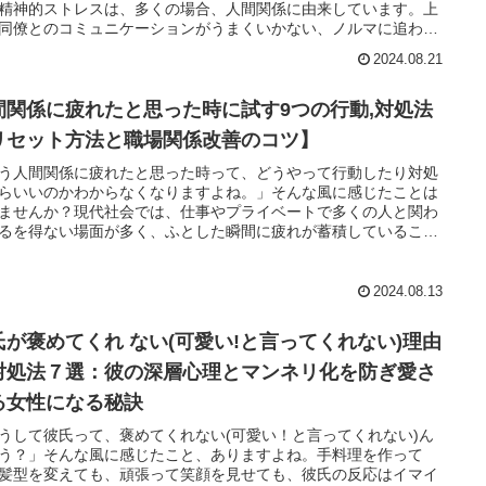
精神的ストレスは、多くの場合、人間関係に由来しています。上
同僚とのコミュニケーションがうまくいかない、ノルマに追われ
々が続く、そんな環境では心身ともに疲れてしまいますよね。そ
2024.08.21
今回は、人間関係が楽な仕事をテーマに、ストレスフリーで働け
種を厳選してご紹介します。この記事では、精神的に楽な仕事の
や、転職を成功させるためのコツ、さらには給与面でのメリット
間関係に疲れたと思った時に試す9つの行動,対処法
メリットについても詳しく解説します。事務職、公務員、警備
リセット方法と職場関係改善のコツ】
在宅ワーカーなど、具体的な職種における「人間関係の楽さ」と
トレスの少なさ」に焦点を当てています。この記事を読むこと
う人間関係に疲れたと思った時って、どうやって行動したり対処
自分に合ったストレスフリーな仕事を見つけ、快適に働くための
らいいのかわからなくなりますよね。」そんな風に感じたことは
を描けるでしょう。特に、人間関係に悩むことなく、自分のペー
ませんか？現代社会では、仕事やプライベートで多くの人と関わ
働きたいと考えている方にとって、ここで得られる情報は非常に
るを得ない場面が多く、ふとした瞬間に疲れが蓄積していること
つはずです。最終的には、心地よく長く続けられる仕事を見つ
づくことがあります。その原因は、気を遣いすぎることや、相手
より充実した仕事生活を手に入れましょう。
求に応えようと無理を重ねてしまうことにあるかもしれません。
に、多くの人がこのような状況に陥り、対処法を模索していま
2024.08.13
心理学的なアプローチや経験豊富な専門家の助言を元に、人間関
疲れた時のリセット方法や、自分を守るための効果的な考え方を
氏が褒めてくれ ない(可愛い!と言ってくれない)理由
ことができます。本記事では、読者の皆さんが少しでも気持ちを
し、良好な人間関係を再構築できるよう、具体的な方法を紹介し
対処法７選：彼の深層心理とマンネリ化を防ぎ愛さ
。結果として、無理せず自然体で過ごせる日常が手に入るでしょ
る女性になる秘訣
さあ、一緒に今の自分を見つめ直し、心のリセットを図りましょ
うして彼氏って、褒めてくれない(可愛い！と言ってくれない)ん
う？」そんな風に感じたこと、ありますよね。手料理を作って
髪型を変えても、頑張って笑顔を見せても、彼氏の反応はイマイ