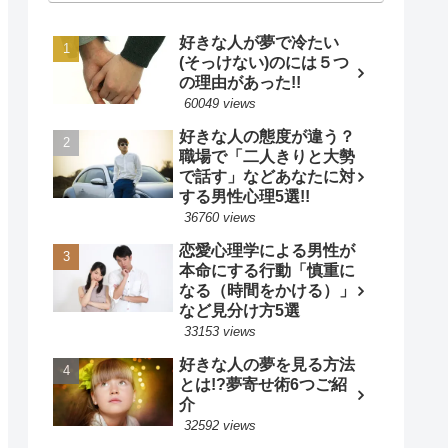
好きな人が夢で冷たい
(そっけない)のには５つ
の理由があった!!
60049 views
好きな人の態度が違う？
職場で「二人きりと大勢
で話す」などあなたに対
する男性心理5選!!
36760 views
恋愛心理学による男性が
本命にする行動「慎重に
なる（時間をかける）」
など見分け方5選
33153 views
好きな人の夢を見る方法
とは!?夢寄せ術6つご紹
介
32592 views