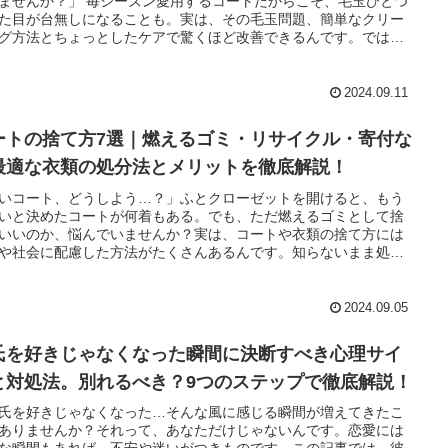
ませんか？」 毎シーズン愛用するコートだからこそ、毛玉ひとつ
や、クリーニングチェーン店と宅配クリーニングの料金や仕上が
た目が台無しになることも。実は、その毛玉問題、簡単なクリー
数の比較、さらに衣替えや保管時の注意点についても触れます。
グ方法とちょっとしたケアで驚くほど改善できるんです。では、
らの情報を知っていれば、無駄な費用を抑えながら、コートをき
すればいいのでしょう？この記事では、プロのクリーニング店や
に保つことができます。読者の皆さんも、この記事を読んで、賢
ある専門家のアドバイスをもとに、コートの毛玉クリーニングに
得にコートをクリーニングしませんか？最終的に、安いタイミン
る効果的な方法を10個にまとめました。毛玉ができる原因から、
見極め、コートを長持ちさせるための最良の方法を見つけられる
2024.09.11
でできる簡単な毛玉取り方、クリーニング店でのサービスの選び
ょう。
さらには日常的な予防策まで、すべてのポイントを網羅していま
ートの捨て方7選｜燃えるゴミ・リサイクル・寄付な
これで、コートの毛玉問題に悩むことが少なくなるはずです。
最適な衣類の処分法とメリットを徹底解説！
いコート、どうしよう…？」ふとクローゼットを開けると、もう
いと決めたコートが何着もある。でも、ただ燃えるゴミとして捨
いいのか、悩んでいませんか？実は、コートや衣類の捨て方には
や社会に配慮した方法がたくさんあるんです。知らないまま処分
しまうのはもったいないかもしれません。この記事では、コート
しい捨て方について、環境に優しいリサイクルや、寄付して誰か
に立てる方法、さらには不用品回収業者を賢く使うタイミングま
2024.09.05
専門家のアドバイスと実績に基づいた情報を徹底解説します。私
は、自治体やNPOのリサイクルプロジェクトに深く関わり、年間
氏を好きじゃなくなった瞬間に決断すべき心理サイ
件以上の衣類を適切に処分してきた実績を持っています。あなた
の記事を読むことで得られるメリットは、ただコートを捨てるだ
と対処法。別れるべき？9つのステップで徹底解説！
なく、環境に貢献しながら手間を最小限にする方法が見つかるこ
氏を好きじゃなくなった…そんな風に感じる瞬間が増えてきたこ
コートを燃えるゴミに出すのか、資源ゴミとしてリサイクルする
ありませんか？それって、あなただけじゃないんです。恋愛には
、または不用品回収業者に任せるのか…どの選択肢が最もあなた
な瞬間もあれば、不安や迷いがつきものです。この記事では、彼