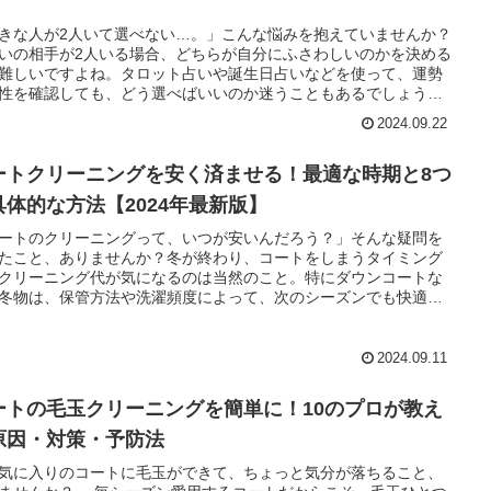
】
きな人が2人いて選べない…。」こんな悩みを抱えていませんか？
いの相手が2人いる場合、どちらが自分にふさわしいのかを決める
難しいですよね。タロット占いや誕生日占いなどを使って、運勢
性を確認しても、どう選べばいいのか迷うこともあるでしょう。
記事では、「好きな人が2人で選べない」ときに役立つ占い方法を
2024.09.22
します。恋愛運勢や相性占い、霊視を活用して、片思いの相手と
係性を見極め、付き合うべき相手を選ぶための具体的なヒントを
えします。これまで多くの人が、占いを活用して自分にとって最
ートクリーニングを安く済ませる！最適な時期と8つ
恋愛の選択肢を見つけています。この記事を読めば、あなたも恋
具体的な方法【2024年最新版】
迷いを解消し、運命のパートナーに出会えるでしょう。
ートのクリーニングって、いつが安いんだろう？」そんな疑問を
たこと、ありませんか？冬が終わり、コートをしまうタイミング
クリーニング代が気になるのは当然のこと。特にダウンコートな
冬物は、保管方法や洗濯頻度によって、次のシーズンでも快適に
れるかが決まります。実は、コートのクリーニングが安い時期が
んです。その時期は「前シーズン直後」。多くのクリーニング店
配サービス（ホワイト急便やキレイナなど）は、シーズンオフの
2024.09.11
に割引を行うことが多く、これを活用すれば大幅に節約できま
実際、業界の調査によれば、シーズンオフにクリーニングを依頼
ートの毛玉クリーニングを簡単に！10のプロが教え
と、通常よりも30％以上安くなることもあるとか。本記事では、
トクリーニングの料金相場や依頼方法、安い時期を見極める方
原因・対策・予防法
自宅でのケア方法、そしてクリーニング店選びの注意点まで、具
気に入りのコートに毛玉ができて、ちょっと気分が落ちること、
に解説します。例えば、ダウンコートの仕舞い洗いを自宅で行う