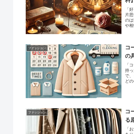
料
「好
片思
のは
や相
この
紹介
の関
お伝
コ
ファッション
適な
の
愛の
「コ
持っ
で、
どの
着ら
ある
や宅
時期
す。
コ
ファッション
する
コー
る
法、
「お
体的