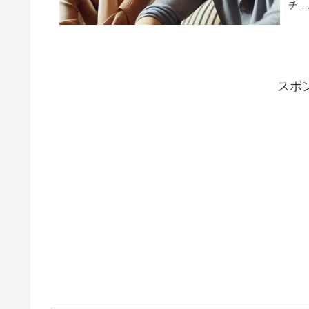
チ…
てし
ん。
を理
出せ
見に
法の
スポ
てい
を詳
えし
善さ
彼氏
あな
二人