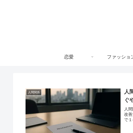
恋愛
ファッショ
人
人間関係
ぐ
人間
改善
で１