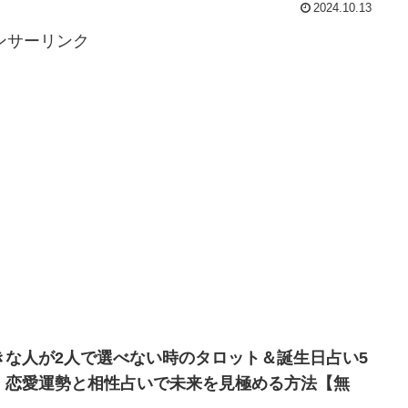
対処法とアプローチを取れば、感情を整理し、最終的に復縁の可
2024.10.13
を高めることができると言われています。このガイドでは、「片
ンサーリンク
で振られたけどまだ好き」と感じるあなたが取るべき7つの方法を
します。自分磨きや冷却期間の取り方、そして押すべきか引くべ
の判断基準についても触れていきます。最後には、この記事を読
とであなたが得られる具体的なメリットをお伝えします。それで
速、一歩前に進むためのステップを見ていきましょう。
きな人が2人で選べない時のタロット＆誕生日占い5
｜恋愛運勢と相性占いで未来を見極める方法【無