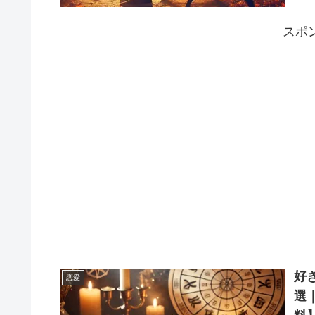
しい
能性
スポ
思い
紹介
きか
むこ
は早
好
恋愛
選