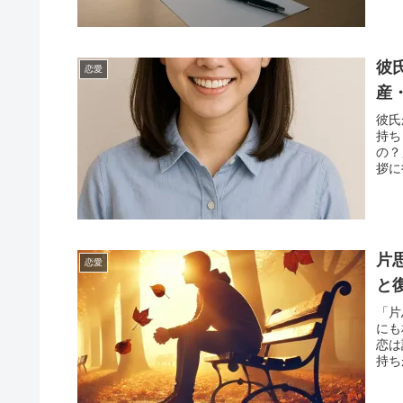
彼
恋愛
産
彼氏
持ち
の？
拶に
あっ
配し
は、
装、
ガイ
片
恋愛
って
も、
と
読ん
「片
来て
にも
緒に
恋は
持ち
す。
いで