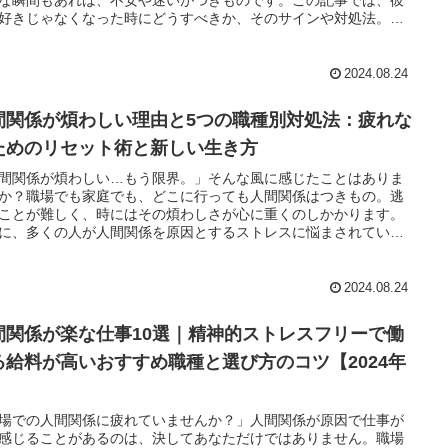
っているのかが、この記事を読めばすぐに分かります。最終的
好きじゃなくなった時にどうすべきか、そのサインや対処法。別
あなたにとってベストなコートの捨て方を見つけ、クローゼット
べきか？を9つのステップで詳しく解説します。実績豊富な恋愛カ
もすっきりさせましょう。さあ、一緒にコートの賢い処分方法を
セラーのアドバイスを元に、自分の本音と向き合い、適切な選択
ていきましょう！
るためのガイドとして活用してください。あなたがこの記事を読
2024.08.24
とで、恋愛における最良の選択肢を見つけ、未来に向かって一歩
出せることを願っています。」
間関係が煩わしい理由と5つの職種別対処法：疲れな
ためのリセット術と新しい生き方
間関係が煩わしい…もう限界。」そんな風に感じたことはありま
か？職場でも家庭でも、どこに行っても人間関係はつきもの。逃
ことが難しく、時にはその煩わしさが心に重くのしかかります。
に、多くの人が人間関係を原因とするストレスに悩まされている
が統計からも明らかです。私自身、心理学と人間関係の研究に長
わり、数多くの人々の悩みに向き合ってきました。その経験から
ったことは、煩わしいと感じる人間関係には明確な原因があり、
2024.08.24
な対処法を取ることでそのストレスを軽減できるということで
この記事では、「人間関係が煩わしい」と感じる原因や心理的な
間関係が楽な仕事10選｜精神的ストレスフリーで働
を明らかにし、職種別の対処法や疲れないためのリセット術、さ
は新しい生き方を提案していきます。この知識を活用すること
る給料が高いおすすめ職種と選び方のコツ【2024年
あなたも日々のストレスを軽減し、より快適な人間関係を築くこ
】
できるでしょう
場での人間関係に疲れていませんか？」人間関係が原因で仕事が
感じることがあるのは、決してあなただけではありません。職場