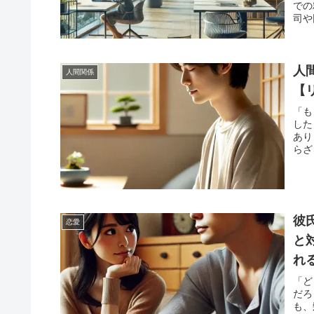
での
司や
る日
こで
る職
特徴
人
人間関係
とデ
【
員、
「ス
「も
で、
した
道筋
あり
スで
らざ
役立
に気
け、
の要
実際
す。
係に
彼
恋愛
探る
軽く
と
ます
れ
う。
う。
「ど
だろ
も、