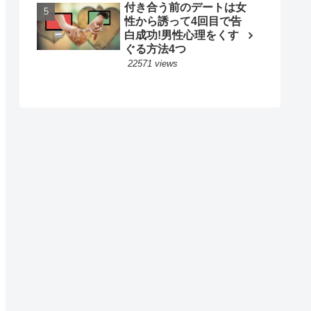
付き合う前のデートは女
性から誘って4回目で告
白成功!男性心理をくす
ぐる方法4つ
22571 views