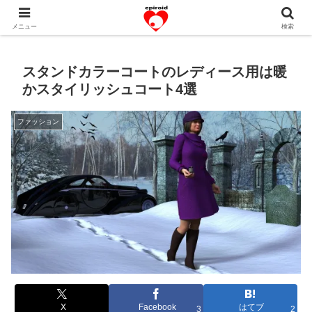
恋愛共感エピソード。あなたのストーリーを変えていく！。
メニュー
検索
スタンドカラーコートのレディース用は暖
かスタイリッシュコート4選
ファッション
X
Facebook
はてブ
3
2