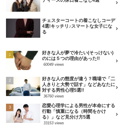
ディースの休日着こなし4選
チェスターコートの着こなしコーデ
4選!キッチリ♪スマートな女子にな
る
好きな人が夢で冷たい(そっけない)
のには５つの理由があった!!
60049 views
好きな人の態度が違う？職場で「二
人きりと大勢で話す」などあなたに
対する男性心理5選!!
36760 views
恋愛心理学による男性が本命にする
行動「慎重になる（時間をかけ
る）」など見分け方5選
33153 views