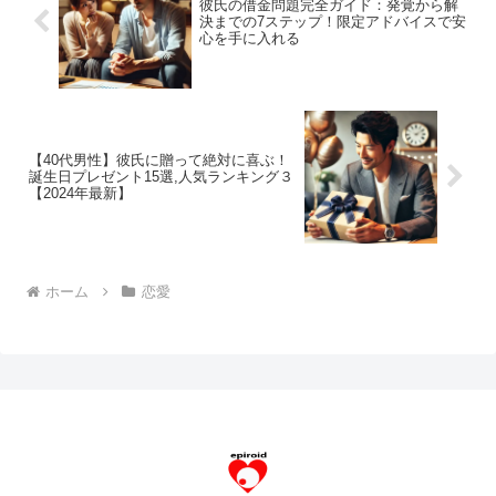
彼氏の借金問題完全ガイド：発覚から解
決までの7ステップ！限定アドバイスで安
心を手に入れる
【40代男性】彼氏に贈って絶対に喜ぶ！
誕生日プレゼント15選,人気ランキング３
【2024年最新】
ホーム
恋愛