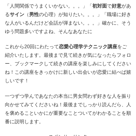
「人間関係でうまくいかない。。。」「
初対面
で
好意
があ
る
サイン
（
男性
の心理）が知りたい。。。」「職場に好き
な人がいるんだけど会話が弾まない。。。」確かに、そう
ゆう問題多いですよね、そんなあなたに
これから20回にわたって
恋愛心理学テクニック講座
をご
紹介いたします。最後まで見て続きが気になったらフォロ
ー、ブックマークして続きの講座を楽しみにしてください
ね！この講座をきっかけに新しい出会いが恋愛に結べば嬉
しいです！
一つずつ学んであなたの本当に男女問わず好きな人を振り
向かせてみてくださいね！最後までしっかり読んだら、人
を褒めることいかにが重要なことついてがわかることを順
番に説明します。