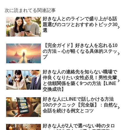
次に読まれてる関連記事
好きな人とのラインで盛り上がる話
題選びのコツとおすすめトピック30
選
【完全ガイド】好きな人を忘れる10
の方法 – 心が軽くなる具体的ステッ
プ
好きな人の連絡先を知らない職場で
仲良くなりたい女性必見！男性先輩
と信頼関係を築く9つの方法【LINE
交換成功】
好きな人にLINEで話しかける方法
10のテクニック【完全版】：自然な
会話を続ける例文とコツ
好きな人が2人で選べない時のタロ