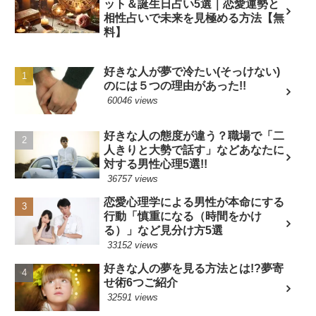
ット＆誕生日占い5選｜恋愛運勢と
相性占いで未来を見極める方法【無
料】
好きな人が夢で冷たい(そっけない)
のには５つの理由があった!!
60046 views
好きな人の態度が違う？職場で「二
人きりと大勢で話す」などあなたに
対する男性心理5選!!
36757 views
恋愛心理学による男性が本命にする
行動「慎重になる（時間をかけ
る）」など見分け方5選
33152 views
好きな人の夢を見る方法とは!?夢寄
せ術6つご紹介
32591 views