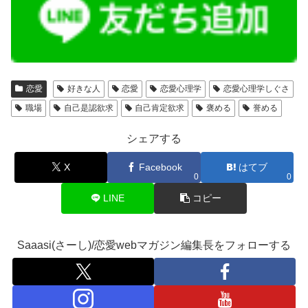
恋愛
好きな人
恋愛
恋愛心理学
恋愛心理学しぐさ
職場
自己是認欲求
自己肯定欲求
褒める
誉める
シェアする
X
Facebook
はてブ
0
0
LINE
コピー
Saaasi(さーし)/恋愛webマガジン編集長をフォローする