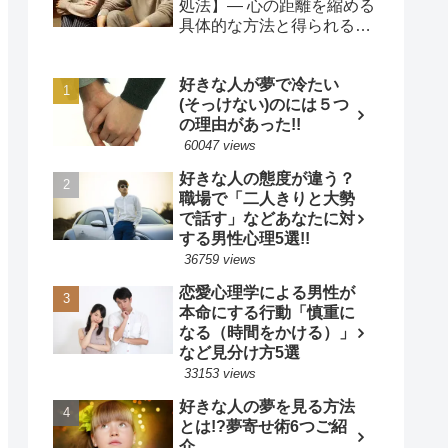
処法】— 心の距離を縮める
具体的な方法と得られるメ
リット
好きな人が夢で冷たい
(そっけない)のには５つ
の理由があった!!
60047 views
好きな人の態度が違う？
職場で「二人きりと大勢
で話す」などあなたに対
する男性心理5選!!
36759 views
恋愛心理学による男性が
本命にする行動「慎重に
なる（時間をかける）」
など見分け方5選
33153 views
好きな人の夢を見る方法
とは!?夢寄せ術6つご紹
介