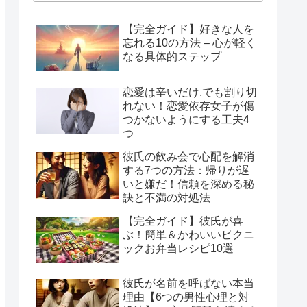
【完全ガイド】好きな人を
忘れる10の方法 – 心が軽く
なる具体的ステップ
恋愛は辛いだけ,でも割り切
れない！恋愛依存女子が傷
つかないようにする工夫4
つ
彼氏の飲み会で心配を解消
する7つの方法：帰りが遅
いと嫌だ！信頼を深める秘
訣と不満の対処法
【完全ガイド】彼氏が喜
ぶ！簡単＆かわいいピクニ
ックお弁当レシピ10選
彼氏が名前を呼ばない本当
理由【6つの男性心理と対