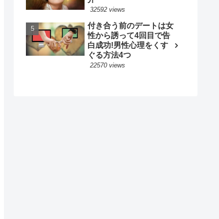
32592 views
付き合う前のデートは女
性から誘って4回目で告
白成功!男性心理をくす
ぐる方法4つ
22570 views