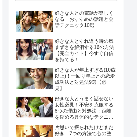
好きな人との電話が楽しく
なる！おすすめの話題と会
話テクニック10選
好きな人とすれ違う時の気
まずさを解消する16の方法
【完全ガイド】今すぐ自信
を持てる！
好きな人が年上すぎる(10歳
以上)！一回り年上との恋愛
成功法と対処法9選【必
見】
好きな人とうまく話せない
女性必見！不安を克服する
8つの理由と対処法：距離
を縮める具体的なテクニッ
ク
片思いで振られたけどまだ
好き！7つの方法で心の整