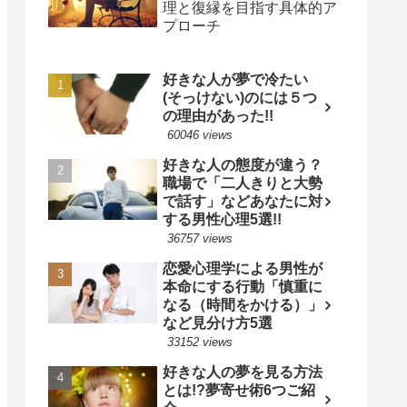
理と復縁を目指す具体的ア
プローチ
好きな人が夢で冷たい
(そっけない)のには５つ
の理由があった!!
60046 views
好きな人の態度が違う？
職場で「二人きりと大勢
で話す」などあなたに対
する男性心理5選!!
36757 views
恋愛心理学による男性が
本命にする行動「慎重に
なる（時間をかける）」
など見分け方5選
33152 views
好きな人の夢を見る方法
とは!?夢寄せ術6つご紹