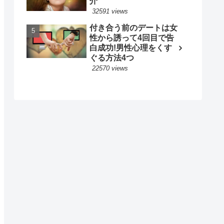
介
32591 views
付き合う前のデートは女
性から誘って4回目で告
白成功!男性心理をくす
ぐる方法4つ
22570 views