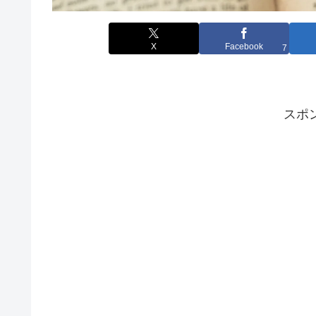
X
Facebook
7
スポ