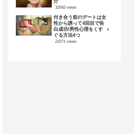
介
32592 views
付き合う前のデートは女
性から誘って4回目で告
白成功!男性心理をくす
ぐる方法4つ
22571 views