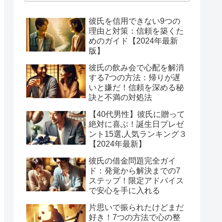
彼氏を信用できない9つの
理由と対策：信頼を築くた
めのガイド【2024年最新
版】
彼氏の飲み会で心配を解消
する7つの方法：帰りが遅
いと嫌だ！信頼を深める秘
訣と不満の対処法
【40代男性】彼氏に贈って
絶対に喜ぶ！誕生日プレゼ
ント15選,人気ランキング３
【2024年最新】
彼氏の借金問題完全ガイ
ド：発覚から解決までの7
ステップ！限定アドバイス
で安心を手に入れる
片思いで振られたけどまだ
好き！7つの方法で心の整