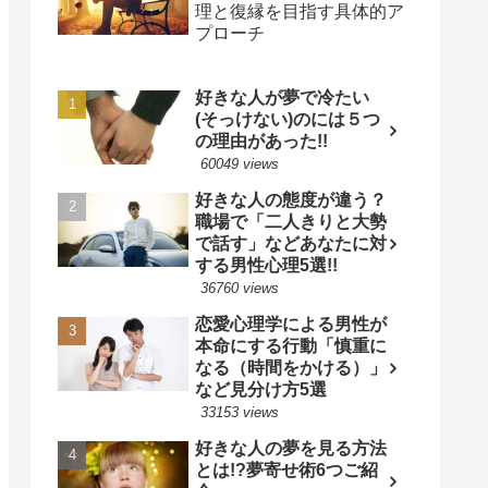
理と復縁を目指す具体的ア
プローチ
好きな人が夢で冷たい
(そっけない)のには５つ
の理由があった!!
60049 views
好きな人の態度が違う？
職場で「二人きりと大勢
で話す」などあなたに対
する男性心理5選!!
36760 views
恋愛心理学による男性が
本命にする行動「慎重に
なる（時間をかける）」
など見分け方5選
33153 views
好きな人の夢を見る方法
とは!?夢寄せ術6つご紹