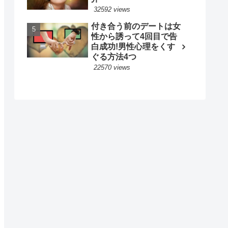
32592 views
付き合う前のデートは女
性から誘って4回目で告
白成功!男性心理をくす
ぐる方法4つ
22570 views