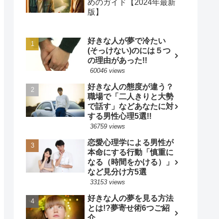
めのガイド【2024年最新
版】
好きな人が夢で冷たい
(そっけない)のには５つ
の理由があった!!
60046 views
好きな人の態度が違う？
職場で「二人きりと大勢
で話す」などあなたに対
する男性心理5選!!
36759 views
恋愛心理学による男性が
本命にする行動「慎重に
なる（時間をかける）」
など見分け方5選
33153 views
好きな人の夢を見る方法
とは!?夢寄せ術6つご紹
介