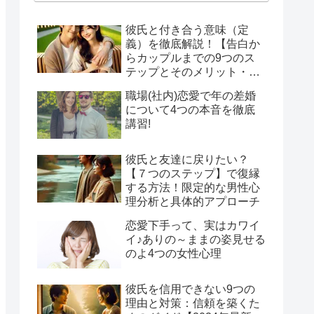
彼氏と付き合う意味（定
義）を徹底解説！【告白か
らカップルまでの9つのス
テップとそのメリット・デ
メリット】社会人、学生男
職場(社内)恋愛で年の差婚
女必見！
について4つの本音を徹底
講習!
彼氏と友達に戻りたい？
【７つのステップ】で復縁
する方法！限定的な男性心
理分析と具体的アプローチ
恋愛下手って、実はカワイ
イ♪ありの～ままの姿見せる
のよ4つの女性心理
彼氏を信用できない9つの
理由と対策：信頼を築くた