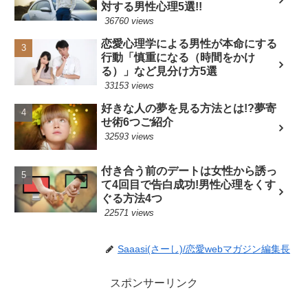
対する男性心理5選!!
36760 views
恋愛心理学による男性が本命にする
行動「慎重になる（時間をかけ
る）」など見分け方5選
33153 views
好きな人の夢を見る方法とは!?夢寄
せ術6つご紹介
32593 views
付き合う前のデートは女性から誘っ
て4回目で告白成功!男性心理をくす
ぐる方法4つ
22571 views
Saaasi(さーし)/恋愛webマガジン編集長
スポンサーリンク