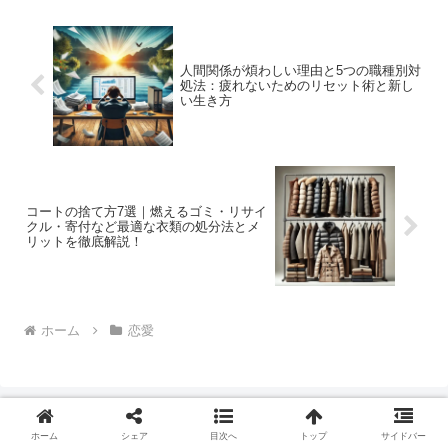
人間関係が煩わしい理由と5つの職種別対
処法：疲れないためのリセット術と新し
い生き方
コートの捨て方7選｜燃えるゴミ・リサイ
クル・寄付など最適な衣類の処分法とメ
リットを徹底解説！
ホーム
恋愛
ホーム
シェア
目次へ
トップ
サイドバー