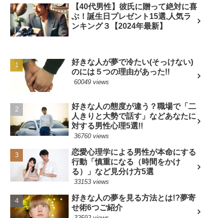
【40代男性】彼氏に贈って絶対に喜
ぶ！誕生日プレゼント15選,人気ラ
ンキング３【2024年最新】
好きな人が夢で冷たい(そっけない)
のには５つの理由があった!!
60049 views
好きな人の態度が違う？職場で「二
人きりと大勢で話す」などあなたに
対する男性心理5選!!
36760 views
恋愛心理学による男性が本命にする
行動「慎重になる（時間をかけ
る）」など見分け方5選
33153 views
好きな人の夢を見る方法とは!?夢寄
せ術6つご紹介
32592 views