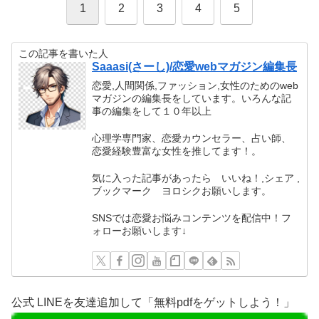
1
2
3
4
5
この記事を書いた人
Saaasi(さーし)/恋愛webマガジン編集長
恋愛,人間関係,ファッション,女性のためのweb
マガジンの編集長をしています。いろんな記
事の編集をして１０年以上
心理学専門家、恋愛カウンセラー、占い師、
恋愛経験豊富な女性を推してます！。
気に入った記事があったら いいね！,シェア ,
ブックマーク ヨロシクお願いします。
SNSでは恋愛お悩みコンテンツを配信中！フ
ォローお願いします↓
公式 LINEを友達追加して「無料pdfをゲットしよう！」