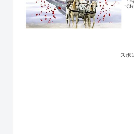
「常
でお
スポ