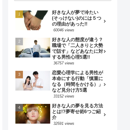
好きな人が夢で冷たい
(そっけない)のには５つ
の理由があった!!
60046 views
好きな人の態度が違う？
職場で「二人きりと大勢
で話す」などあなたに対
する男性心理5選!!
36757 views
恋愛心理学による男性が
本命にする行動「慎重に
なる（時間をかける）」
など見分け方5選
33152 views
好きな人の夢を見る方法
とは!?夢寄せ術6つご紹
介
32591 views