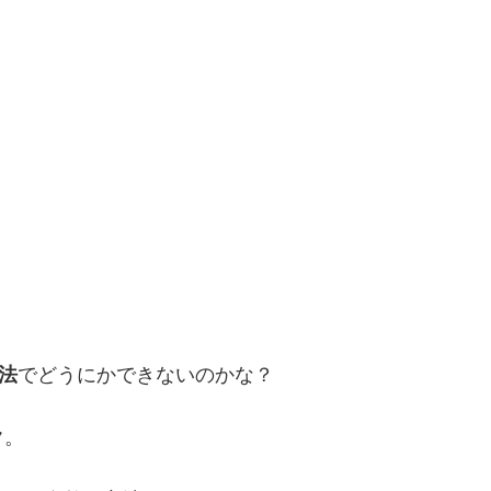
法
でどうにかできないのかな？
ク
。