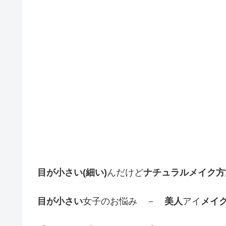
目が小さい(細い)
んだけど
ナチュラルメイク方
目が小さい
女子のお悩み －
美人
アイ
メイ