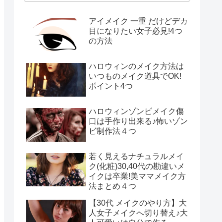
アイメイク 一重 だけどデカ
目になりたい女子必見!4つ
の方法
ハロウィンのメイク方法は
いつものメイク道具でOK!
ポイント4つ
ハロウィンゾンビメイク傷
口は手作り出来る♪怖いゾン
ビ制作法４つ
若く見えるナチュラルメイ
ク(化粧)30,40代の勘違いメ
イクは卒業!美ママメイク方
法まとめ４つ
【30代 メイクのやり方】大
人女子メイクへ切り替え♪大