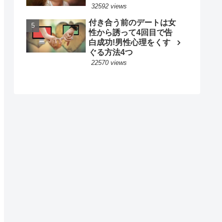
32592 views
付き合う前のデートは女
性から誘って4回目で告
白成功!男性心理をくす
ぐる方法4つ
22570 views