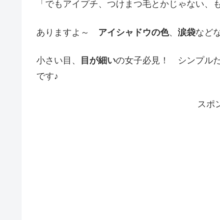
「でもアイプチ、つけまつ毛とかじゃない、
ありますよ～
アイシャドウの色
、
涙袋
など
小さい目、
目が細い
の女子必見！ シンプル
です♪
スポ