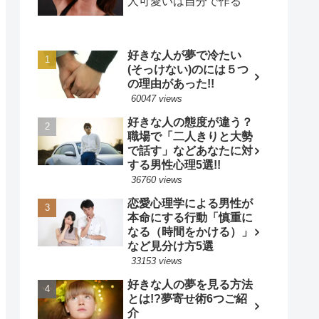
人可愛いは自分で作る
好きな人が夢で冷たい
(そっけない)のには５つ
の理由があった!!
60047 views
好きな人の態度が違う？
職場で「二人きりと大勢
で話す」などあなたに対
する男性心理5選!!
36760 views
恋愛心理学による男性が
本命にする行動「慎重に
なる（時間をかける）」
など見分け方5選
33153 views
好きな人の夢を見る方法
とは!?夢寄せ術6つご紹
介