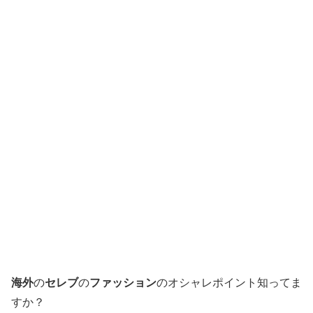
海外
の
セレブ
の
ファッション
のオシャレポイント知ってま
すか？