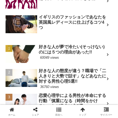
イギリスのファッションであなたを
英国風レディースに仕上げるコツ4
つ
好きな人が夢で冷たい(そっけない)
のには５つの理由があった!!
60049 views
好きな人の態度が違う？職場で「二
人きりと大勢で話す」などあなたに
対する男性心理5選!!
36760 views
恋愛心理学による男性が本命にする
行動「慎重になる（時間をかけ
る）」など見分け方5選
33153 views
ホーム
シェア
目次へ
トップ
サイドバー