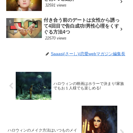
32591 views
付き合う前のデートは女性から誘っ
て4回目で告白成功!男性心理をくす
ぐる方法4つ
22570 views
Saaasi(さーし)/恋愛webマガジン編集長
ハロウィンの映画はホラーで決まり!家族
でもお１人様でも楽しめる!
ハロウィンのメイク方法はいつものメイ