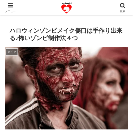
恋愛共感エピソード。あなたのストーリーを変えていく！。
メニュー
検索
ハロウィンゾンビメイク傷口は手作り出来
る♪怖いゾンビ制作法４つ
メイク