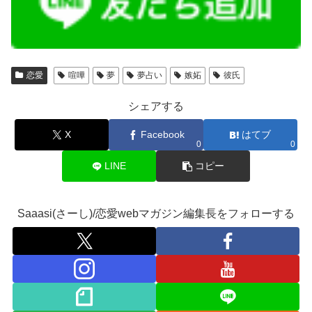
恋愛
喧嘩
夢
夢占い
嫉妬
彼氏
シェアする
X
Facebook
はてブ
0
0
LINE
コピー
Saaasi(さーし)/恋愛webマガジン編集長をフォローする