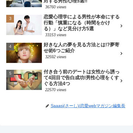
対する男性心理5選!!
36760 views
恋愛心理学による男性が本命にする
行動「慎重になる（時間をかけ
る）」など見分け方5選
33153 views
好きな人の夢を見る方法とは!?夢寄
せ術6つご紹介
32592 views
付き合う前のデートは女性から誘っ
て4回目で告白成功!男性心理をくす
ぐる方法4つ
22570 views
Saaasi(さーし)/恋愛webマガジン編集長