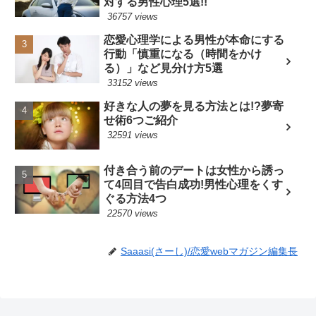
対する男性心理5選!!
36757 views
恋愛心理学による男性が本命にする
行動「慎重になる（時間をかけ
る）」など見分け方5選
33152 views
好きな人の夢を見る方法とは!?夢寄
せ術6つご紹介
32591 views
付き合う前のデートは女性から誘っ
て4回目で告白成功!男性心理をくす
ぐる方法4つ
22570 views
Saaasi(さーし)/恋愛webマガジン編集長