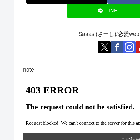
LINE
Saaasi(さーし)/恋
note
この記