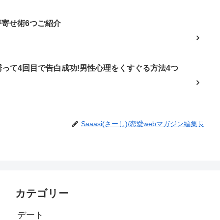
夢寄せ術6つご紹介
って4回目で告白成功!男性心理をくすぐる方法4つ
Saaasi(さーし)/恋愛webマガジン編集長
カテゴリー
デート