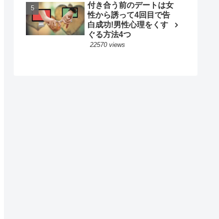
付き合う前のデートは女
性から誘って4回目で告
白成功!男性心理をくす
ぐる方法4つ
22570 views