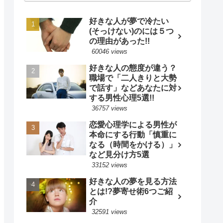
好きな人が夢で冷たい
(そっけない)のには５つ
の理由があった!!
60046 views
好きな人の態度が違う？
職場で「二人きりと大勢
で話す」などあなたに対
する男性心理5選!!
36757 views
恋愛心理学による男性が
本命にする行動「慎重に
なる（時間をかける）」
など見分け方5選
33152 views
好きな人の夢を見る方法
とは!?夢寄せ術6つご紹
介
32591 views