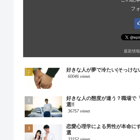
フ
最新情報
好きな人が夢で冷たい(そっけない
60046 views
好きな人の態度が違う？職場で
選!!
36757 views
恋愛心理学による男性が本命に
選
33152 views