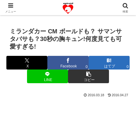
恋愛共感エピソード。あなたのストーリーを変えていく！。
メニュー
検索
ミランダカー CM ボールドも？ サマンサ
タバサも？30秒の胸キュン!何度見ても可
愛すぎる!
X
Facebook
はてブ
0
0
LINE
コピー
2016.03.18
2016.04.27