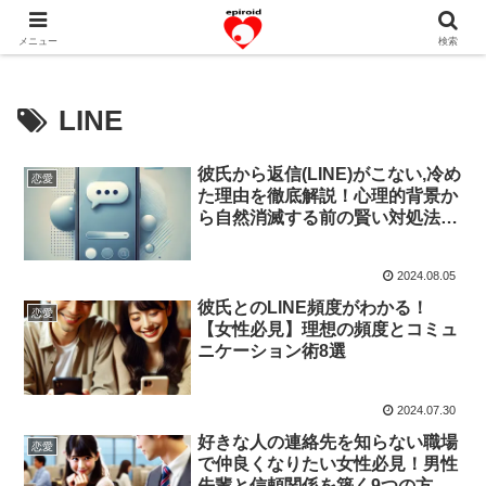
恋愛共感エピソード。あなたのストーリーを変えていく！。
メニュー
検索
LINE
彼氏から返信(LINE)がこない,冷め
恋愛
た理由を徹底解説！心理的背景か
ら自然消滅する前の賢い対処法
【7つの実践テクニック】
2024.08.05
彼氏とのLINE頻度がわかる！
恋愛
【女性必見】理想の頻度とコミュ
ニケーション術8選
2024.07.30
好きな人の連絡先を知らない職場
恋愛
で仲良くなりたい女性必見！男性
先輩と信頼関係を築く9つの方法