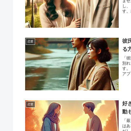
ませ
し、
す。
の成
しま
れた
しま
供し
彼
恋愛
るか
魅力
る
「彼
別れ
す。
アプ
整理
彼と
彼氏
てい
験を
好
恋愛
の記
の新
動
まで
「最
寄せ
はあ
しょ