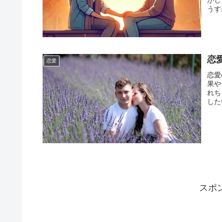
がし
うす
たと
めら
い限
と、
われ
恋
恋愛
るの
なサ
恋愛
正直
果や
が大
れち
向か
した
法、
開さ
門家
果を
ント
学に
人と
終的
り向
輝く
スポ