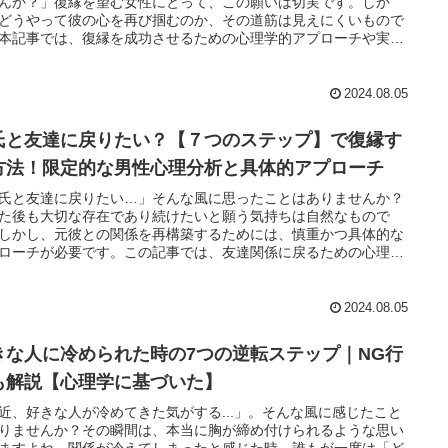
んか？」復縁を望む女性にとって、この願いは切実です。しか
どうやって彼の心を再び掴むのか、その道筋は見えにくいもので
本記事では、復縁を成功させるための心理学的アプローチや実際
功事例を基に、彼氏に復縁を望ませるための具体的な方法を解説
す。心理学の専門家の意見や、多くのカップルの実績に裏付けら
テクニックを取り入れることで、彼の心に再び火を灯す手助けを
2024.08.05
す。読者の皆さんには、復縁に向けた自信と明確な行動指針を提
ます。最終的に、彼氏から「復縁したい」と言わせることができ
氏と友達に戻りたい？【７つのステップ】で復縁す
どうかは、あなたの行動次第。この記事を参考に、あなた自身の
を再発見し、彼との新たな未来を切り開いてください。
方法！限定的な男性心理分析と具体的アプローチ
氏と友達に戻りたい…」そんな風に思ったことはありませんか？
た後も大切な存在であり続けたいと願う気持ちは自然なもので
しかし、元彼との関係を再構築するためには、慎重かつ具体的な
ローチが必要です。この記事では、友達関係に戻るための心理的
から具体的な方法まで、ステップバイステップで解説します。元
の再会に向けた感情の整理や、復縁に向けたアプローチの仕方、
との新しい関係を築くためのポイントなど、実践的な内容を含め
2024.08.05
ます。恋愛カウンセラーとして多くのカップルを見てきた私の経
もとに、成功率を高めるためのコツや注意点もお伝えします。こ
きな人に冷められた時の7つの逆転ステップ｜NG行
事を読むことで、冷静な視点から自分の気持ちを整理し、元彼と
たな友達関係を築くための道筋が見えてくるはずです。ぜひ最後
も解説【心理学に基づいた】
お読みいただき、ブックマークやSNSでのシェア、コメントをお
近、好きな人が冷めてきた気がする...」。そんな風に感じたこと
ください。皆さんの声が他の読者にも勇気を与えることになるで
りませんか？その瞬間は、本当に胸が締め付けられるような思い
う。