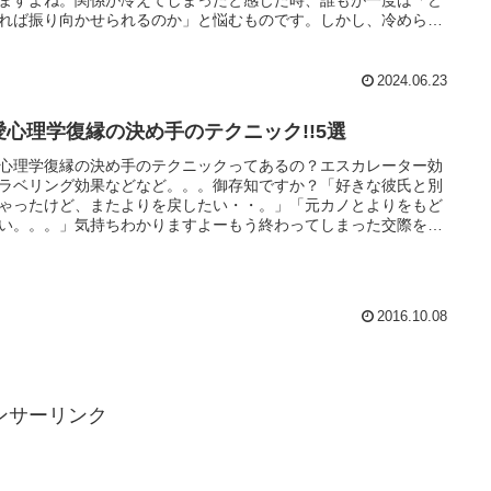
ますよね。関係が冷えてしまったと感じた時、誰もが一度は「ど
れば振り向かせられるのか」と悩むものです。しかし、冷められ
しても、振り向かせ復縁する方法は確かに存在します。まず、冷
れた原因を見極めることが重要です。なぜなら、原因を理解しな
り、効果的な対策は打てないからです。心理学者の研究による
2024.06.23
冷めた原因の多くはコミュニケーションの欠如や誤解にあると言
ています。適切な対策を講じれば、関係は再び温まることができ
愛心理学復縁の決め手のテクニック!!5選
です。具体的には、相手の態度や行動の変化を見極め、どのよう
インが出ているのかを確認します。そして、適切なタイミングで
心理学復縁の決め手のテクニックってあるの？エスカレーター効
な気持ちを伝え、オープンなコミュニケーションを心がけること
ラベリング効果などなど。。。御存知ですか？「好きな彼氏と別
切です。この記事では、好きな人に冷められたと感じた時に振り
ゃったけど、またよりを戻したい・・。」「元カノとよりをもど
せるための具体的なステップと、コミュニケーションの改善方
い。。。」気持ちわかりますよーもう終わってしまった交際を再
自分自身を見つめ直す方法について詳しく解説します。また、専
せたい方も多いと思います。そんな復縁のために必要な心理的効
のアドバイスや成功事例を紹介し、長期的な関係を築くためのヒ
学んで、もう一度振り向いてもらいましょう♪それでは、恋愛心理
も提供します。これらの方法を実践することで、あなたは好きな
おける復縁の決め手テクニック５選を紹介します。
の関係を改善し、再び恋の炎を燃やすことができるでしょう。最
な結論として、冷められたとしても、適切な対応を取ることで振
2016.10.08
かせることは可能です。この記事を通じて、あなたの恋愛が再び
ことを願っています。
ンサーリンク