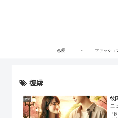
恋愛
ファッショ
復縁
彼
恋愛
ニ
「彼