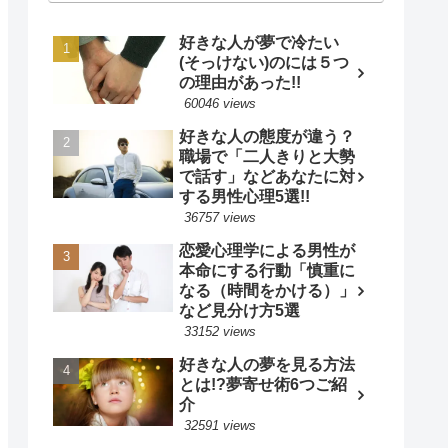
好きな人が夢で冷たい
(そっけない)のには５つ
の理由があった!!
60046 views
好きな人の態度が違う？
職場で「二人きりと大勢
で話す」などあなたに対
する男性心理5選!!
36757 views
恋愛心理学による男性が
本命にする行動「慎重に
なる（時間をかける）」
など見分け方5選
33152 views
好きな人の夢を見る方法
とは!?夢寄せ術6つご紹
介
32591 views