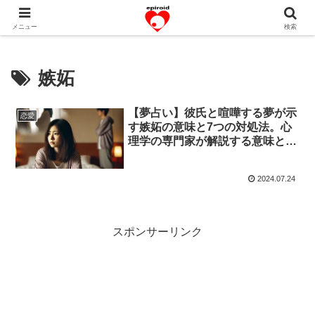
恋愛共感エピソード。あなたのストーリーを変えていく！。
メニュー
検索
嫉妬
【夢占い】彼氏と喧嘩する夢が示
恋愛
す嫉妬の意味と7つの対処法。心
理学の専門家が解説する意味と対
策
2024.07.24
スポンサーリンク