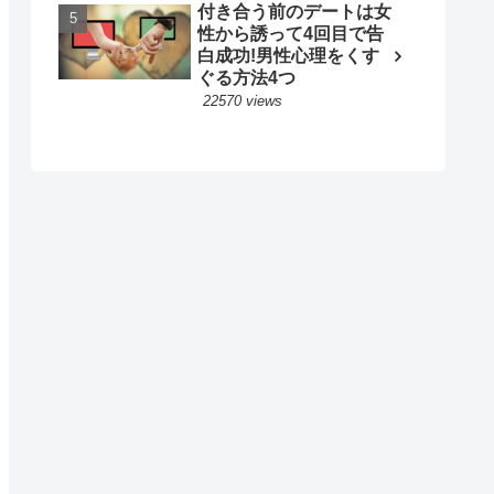
付き合う前のデートは女
性から誘って4回目で告
白成功!男性心理をくす
ぐる方法4つ
22570 views