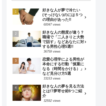
好きな人が夢で冷たい
(そっけない)のには５つ
の理由があった!!
60047 views
好きな人の態度が違う？
職場で「二人きりと大勢
で話す」などあなたに対
する男性心理5選!!
36759 views
恋愛心理学による男性が
本命にする行動「慎重に
なる（時間をかける）」
など見分け方5選
33153 views
好きな人の夢を見る方法
とは!?夢寄せ術6つご紹
介
32592 views