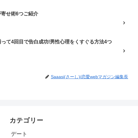
夢寄せ術6つご紹介
って4回目で告白成功!男性心理をくすぐる方法4つ
Saaasi(さーし)/恋愛webマガジン編集長
カテゴリー
デート