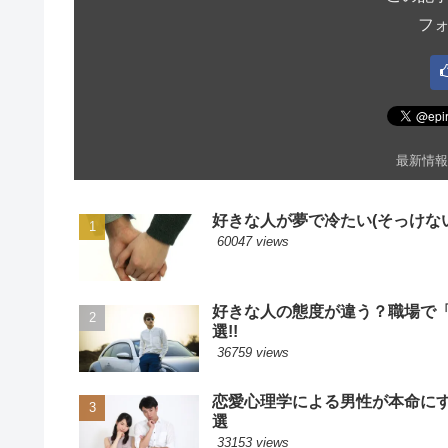
フ
最新情報
好きな人が夢で冷たい(そっけない
60047 views
好きな人の態度が違う？職場で
選!!
36759 views
恋愛心理学による男性が本命に
選
33153 views