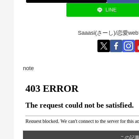
LINE
Saaasi(さーし)/恋
note
この記