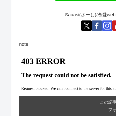
Saaasi(さーし)/恋
note
この記
フ