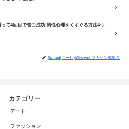
って4回目で告白成功!男性心理をくすぐる方法4つ
Saaasi(さーし)/恋愛webマガジン編集長
カテゴリー
デート
ファッション