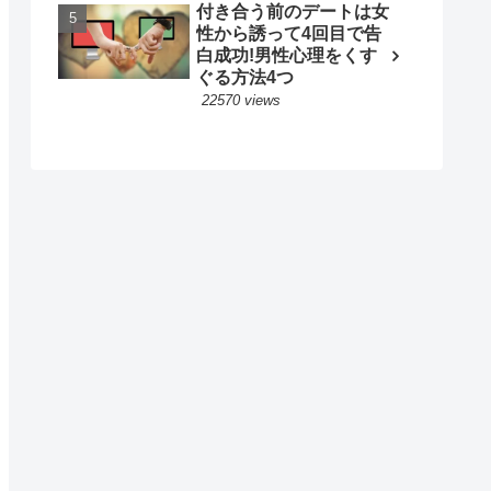
付き合う前のデートは女
性から誘って4回目で告
白成功!男性心理をくす
ぐる方法4つ
22570 views