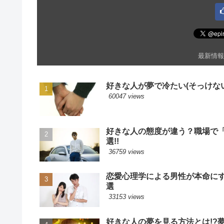
最新情報
好きな人が夢で冷たい(そっけない
60047 views
好きな人の態度が違う？職場で
選!!
36759 views
恋愛心理学による男性が本命に
選
33153 views
好きな人の夢を見る方法とは!?