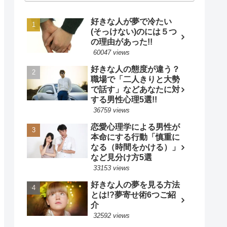
好きな人が夢で冷たい
(そっけない)のには５つ
の理由があった!!
60047 views
好きな人の態度が違う？
職場で「二人きりと大勢
で話す」などあなたに対
する男性心理5選!!
36759 views
恋愛心理学による男性が
本命にする行動「慎重に
なる（時間をかける）」
など見分け方5選
33153 views
好きな人の夢を見る方法
とは!?夢寄せ術6つご紹
介
32592 views