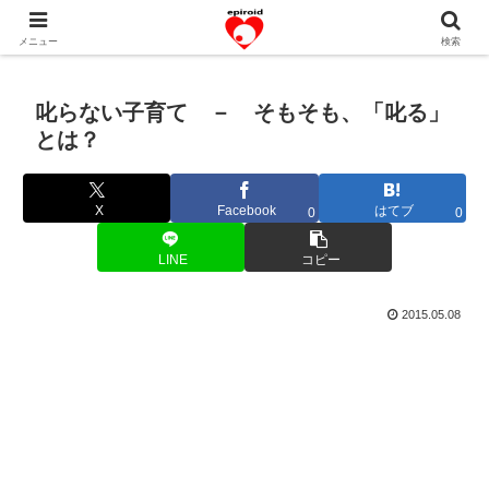
恋愛共感エピソード。あなたのストーリーを変えていく！。
メニュー
検索
叱らない子育て － そもそも、「叱る」
とは？
X
Facebook
はてブ
0
0
LINE
コピー
2015.05.08