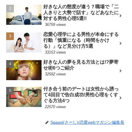
好きな人の態度が違う？職場で「二
人きりと大勢で話す」などあなたに
対する男性心理5選!!
36759 views
恋愛心理学による男性が本命にする
行動「慎重になる（時間をかけ
る）」など見分け方5選
33153 views
好きな人の夢を見る方法とは!?夢寄
せ術6つご紹介
32592 views
付き合う前のデートは女性から誘っ
て4回目で告白成功!男性心理をくす
ぐる方法4つ
22570 views
Saaasi(さーし)/恋愛webマガジン編集長