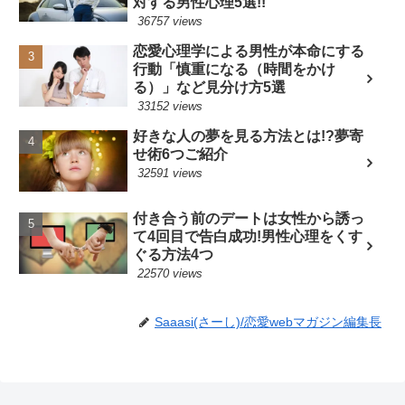
対する男性心理5選!!
36757 views
恋愛心理学による男性が本命にする
行動「慎重になる（時間をかけ
る）」など見分け方5選
33152 views
好きな人の夢を見る方法とは!?夢寄
せ術6つご紹介
32591 views
付き合う前のデートは女性から誘っ
て4回目で告白成功!男性心理をくす
ぐる方法4つ
22570 views
Saaasi(さーし)/恋愛webマガジン編集長