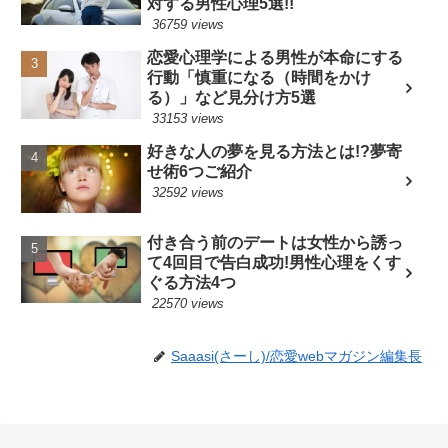
対する男性心理5選!!
36759 views
恋愛心理学による男性が本命にする
行動「慎重になる（時間をかけ
る）」など見分け方5選
33153 views
好きな人の夢を見る方法とは!?夢寄
せ術6つご紹介
32592 views
付き合う前のデートは女性から誘っ
て4回目で告白成功!男性心理をくす
ぐる方法4つ
22570 views
Saaasi(さーし)/恋愛webマガジン編集長