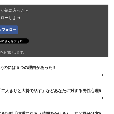
事が気に入ったら
ォローしよう
フォロー
をお届けします。
)のには５つの理由があった!!
「二人きりと大勢で話す」などあなたに対する男性心理5
する行動「慎重になる（時間をかける）」など見分け方5