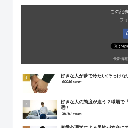
この記
フ
最新情報
好きな人が夢で冷たい(そっけない
60046 views
好きな人の態度が違う？職場で
選!!
36757 views
恋愛心理学による男性が本命に