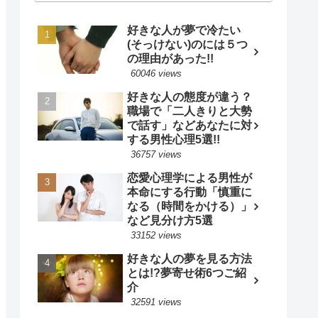
好きな人が夢で冷たい
(そっけない)のには５つ
の理由があった!!
60046 views
好きな人の態度が違う？
職場で「二人きりと大勢
で話す」などあなたに対
する男性心理5選!!
36757 views
恋愛心理学による男性が
本命にする行動「慎重に
なる（時間をかける）」
など見分け方5選
33152 views
好きな人の夢を見る方法
とは!?夢寄せ術6つご紹
介
32591 views