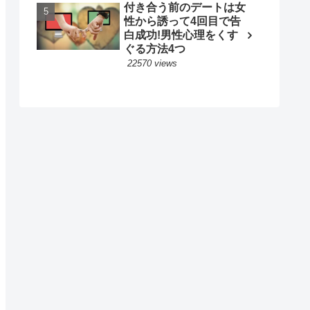
付き合う前のデートは女
性から誘って4回目で告
白成功!男性心理をくす
ぐる方法4つ
22570 views