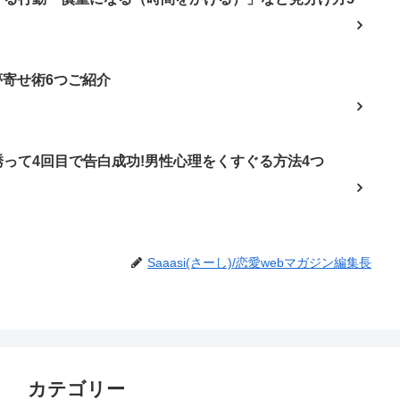
夢寄せ術6つご紹介
って4回目で告白成功!男性心理をくすぐる方法4つ
Saaasi(さーし)/恋愛webマガジン編集長
カテゴリー