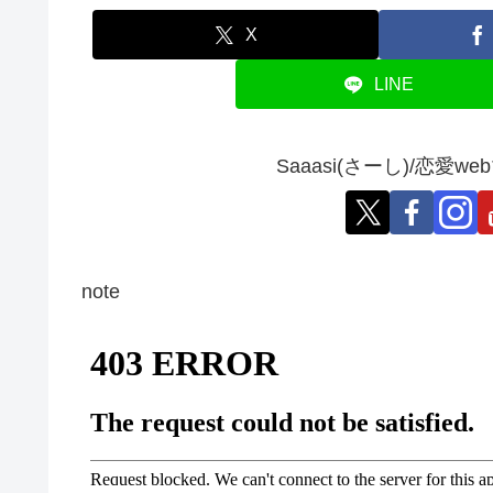
X
LINE
Saaasi(さーし)/恋
note