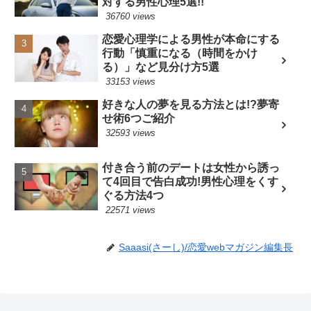
対する男性心理5選!!
36760 views
恋愛心理学による男性が本命にする
行動「慎重になる（時間をかけ
る）」など見分け方5選
33153 views
好きな人の夢を見る方法とは!?夢寄
せ術6つご紹介
32593 views
付き合う前のデートは女性から誘っ
て4回目で告白成功!男性心理をくす
ぐる方法4つ
22571 views
Saaasi(さーし)/恋愛webマガジン編集長