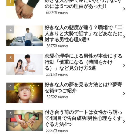
好きな人が夢で冷たい(そっけない)
のには５つの理由があった!!
60046 views
好きな人の態度が違う？職場で「二
人きりと大勢で話す」などあなたに
対する男性心理5選!!
36759 views
恋愛心理学による男性が本命にする
行動「慎重になる（時間をかけ
る）」など見分け方5選
33153 views
好きな人の夢を見る方法とは!?夢寄
せ術6つご紹介
32592 views
付き合う前のデートは女性から誘っ
て4回目で告白成功!男性心理をくす
ぐる方法4つ
22570 views