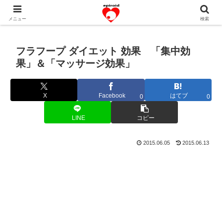
恋愛共感エピソード。あなたのストーリーを変えていく！。
メニュー
検索
フラフープ ダイエット 効果 「集中効
果」＆「マッサージ効果」
X
Facebook
はてブ
0
0
LINE
コピー
2015.06.05
2015.06.13