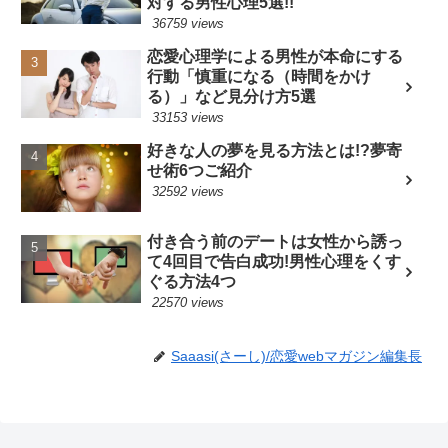
対する男性心理5選!!
36759 views
恋愛心理学による男性が本命にする
行動「慎重になる（時間をかけ
る）」など見分け方5選
33153 views
好きな人の夢を見る方法とは!?夢寄
せ術6つご紹介
32592 views
付き合う前のデートは女性から誘っ
て4回目で告白成功!男性心理をくす
ぐる方法4つ
22570 views
Saaasi(さーし)/恋愛webマガジン編集長