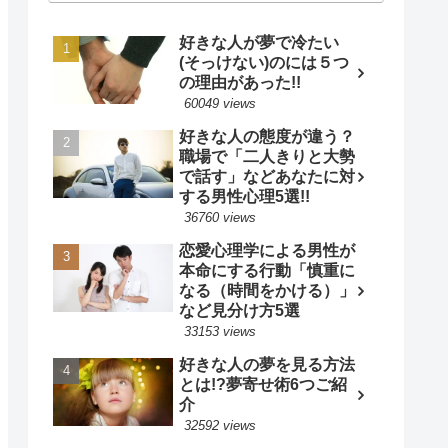
好きな人が夢で冷たい
(そっけない)のには５つ
の理由があった!!
60049 views
好きな人の態度が違う？
職場で「二人きりと大勢
で話す」などあなたに対
する男性心理5選!!
36760 views
恋愛心理学による男性が
本命にする行動「慎重に
なる（時間をかける）」
など見分け方5選
33153 views
好きな人の夢を見る方法
とは!?夢寄せ術6つご紹
介
32592 views