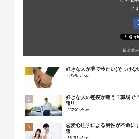
フ
最新情報
好きな人が夢で冷たい(そっけない
60049 views
好きな人の態度が違う？職場で
選!!
36760 views
恋愛心理学による男性が本命に
選
33153 views