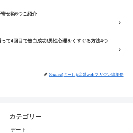
夢寄せ術6つご紹介
って4回目で告白成功!男性心理をくすぐる方法4つ
Saaasi(さーし)/恋愛webマガジン編集長
カテゴリー
デート