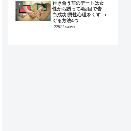
付き合う前のデートは女
性から誘って4回目で告
白成功!男性心理をくす
ぐる方法4つ
22571 views