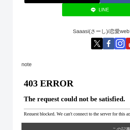
LINE
Saaasi(さーし)/恋
note
この記