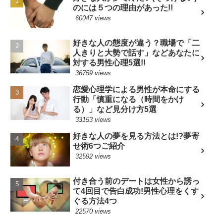
のには５つの理由があった!!
60047 views
好きな人の態度が違う？職場で「二
人きりと大勢で話す」などあなたに
対する男性心理5選!!
36759 views
恋愛心理学による男性が本命にする
行動「慎重になる（時間をかけ
る）」など見分け方5選
33153 views
好きな人の夢を見る方法とは!?夢寄
せ術6つご紹介
32592 views
付き合う前のデートは女性から誘っ
て4回目で告白成功!男性心理をくす
ぐる方法4つ
22570 views