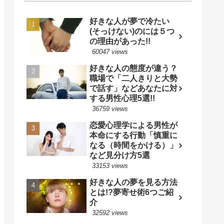
好きな人が夢で冷たい
(そっけない)のには５つ
の理由があった!!
60047 views
好きな人の態度が違う？
職場で「二人きりと大勢
で話す」などあなたに対
する男性心理5選!!
36759 views
恋愛心理学による男性が
本命にする行動「慎重に
なる（時間をかける）」
など見分け方5選
33153 views
好きな人の夢を見る方法
とは!?夢寄せ術6つご紹
介
32592 views