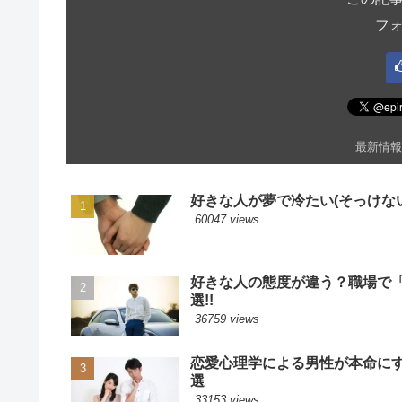
フ
最新情報
好きな人が夢で冷たい(そっけない
60047 views
好きな人の態度が違う？職場で
選!!
36759 views
恋愛心理学による男性が本命に
選
33153 views