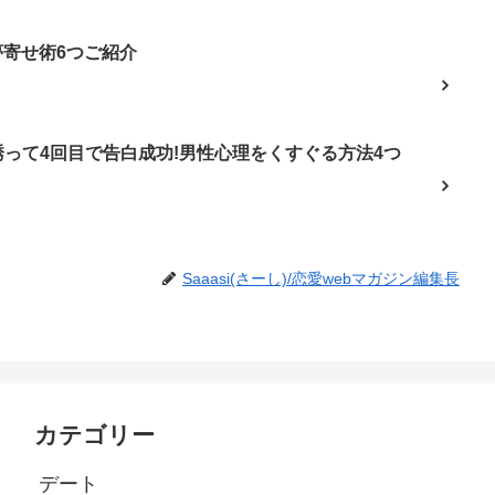
夢寄せ術6つご紹介
って4回目で告白成功!男性心理をくすぐる方法4つ
Saaasi(さーし)/恋愛webマガジン編集長
カテゴリー
デート