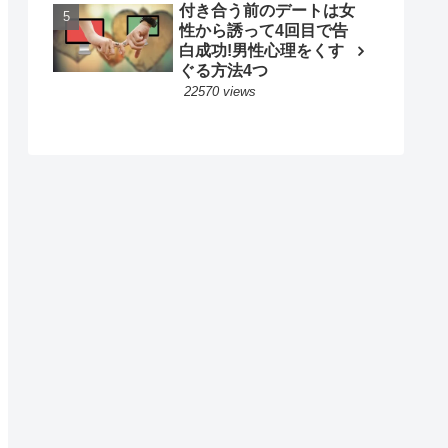
付き合う前のデートは女
性から誘って4回目で告
白成功!男性心理をくす
ぐる方法4つ
22570 views