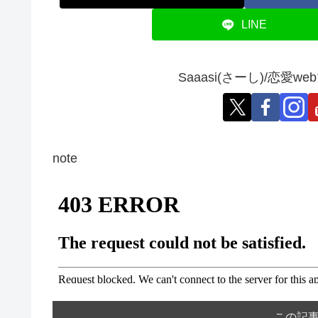
LINE
Saaasi(さーし)/恋
note
この記