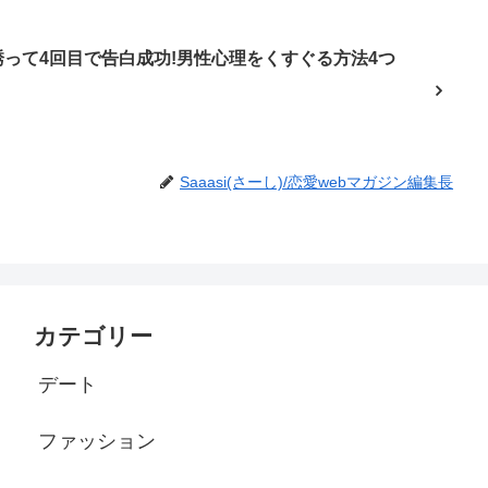
って4回目で告白成功!男性心理をくすぐる方法4つ
Saaasi(さーし)/恋愛webマガジン編集長
カテゴリー
デート
ファッション