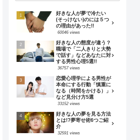
好きな人が夢で冷たい
(そっけない)のには５つ
の理由があった!!
60046 views
好きな人の態度が違う？
職場で「二人きりと大勢
で話す」などあなたに対
する男性心理5選!!
36757 views
恋愛心理学による男性が
本命にする行動「慎重に
なる（時間をかける）」
など見分け方5選
33152 views
好きな人の夢を見る方法
とは!?夢寄せ術6つご紹
介
32591 views