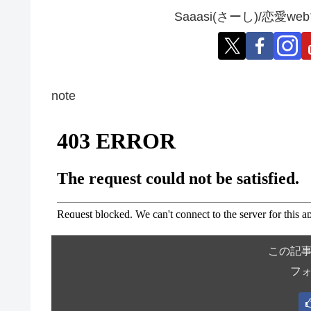
Saaasi(さーし)/恋
note
この記
フ