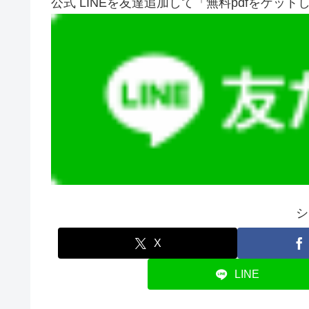
公式 LINEを友達追加して「無料pdfをゲット
シ
X
LINE