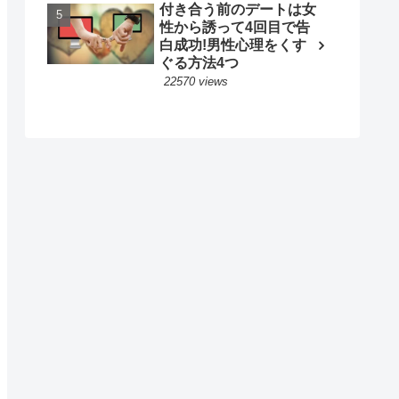
付き合う前のデートは女
性から誘って4回目で告
白成功!男性心理をくす
ぐる方法4つ
22570 views