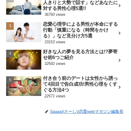
人きりと大勢で話す」などあなたに
対する男性心理5選!!
36760 views
恋愛心理学による男性が本命にする
行動「慎重になる（時間をかけ
る）」など見分け方5選
33153 views
好きな人の夢を見る方法とは!?夢寄
せ術6つご紹介
32592 views
付き合う前のデートは女性から誘っ
て4回目で告白成功!男性心理をくす
ぐる方法4つ
22571 views
Saaasi(さーし)/恋愛webマガジン編集長