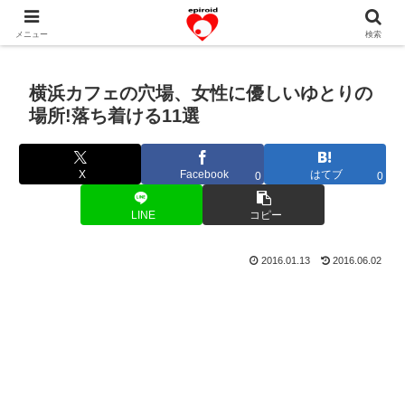
恋愛共感エピソード。あなたのストーリーを変えていく！。
メニュー
検索
横浜カフェの穴場、女性に優しいゆとりの
場所!落ち着ける11選
X
Facebook
はてブ
0
0
LINE
コピー
2016.01.13
2016.06.02