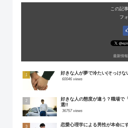
この記
フ
最新情報
好きな人が夢で冷たい(そっけない
60046 views
好きな人の態度が違う？職場で
選!!
36757 views
恋愛心理学による男性が本命に