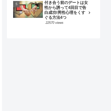
付き合う前のデートは女
性から誘って4回目で告
白成功!男性心理をくす
ぐる方法4つ
22570 views