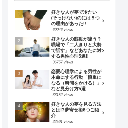
好きな人が夢で冷たい
(そっけない)のには５つ
の理由があった!!
60046 views
好きな人の態度が違う？
職場で「二人きりと大勢
で話す」などあなたに対
する男性心理5選!!
36757 views
恋愛心理学による男性が
本命にする行動「慎重に
なる（時間をかける）」
など見分け方5選
33152 views
好きな人の夢を見る方法
とは!?夢寄せ術6つご紹
介
32591 views