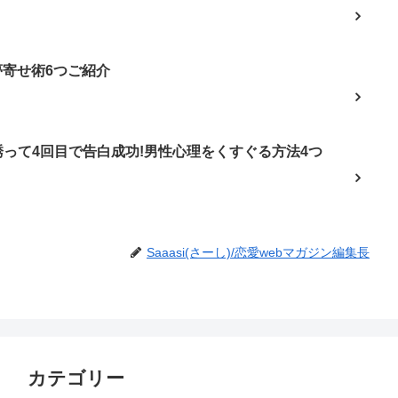
夢寄せ術6つご紹介
って4回目で告白成功!男性心理をくすぐる方法4つ
Saaasi(さーし)/恋愛webマガジン編集長
カテゴリー