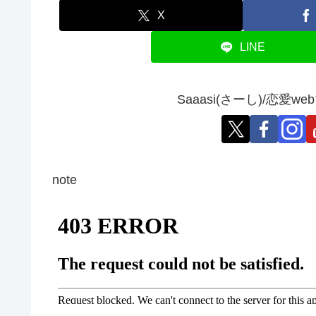
X
LINE
Saaasi(さーし)/恋
note