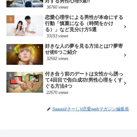
対する男性心理5選!!
36760 views
恋愛心理学による男性が本命にする
行動「慎重になる（時間をかけ
る）」など見分け方5選
33153 views
好きな人の夢を見る方法とは!?夢寄
せ術6つご紹介
32592 views
付き合う前のデートは女性から誘っ
て4回目で告白成功!男性心理をくす
ぐる方法4つ
22570 views
Saaasi(さーし)/恋愛webマガジン編集長