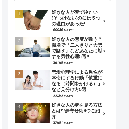
好きな人が夢で冷たい
(そっけない)のには５つ
の理由があった!!
60046 views
好きな人の態度が違う？
職場で「二人きりと大勢
で話す」などあなたに対
する男性心理5選!!
36759 views
恋愛心理学による男性が
本命にする行動「慎重に
なる（時間をかける）」
など見分け方5選
33153 views
好きな人の夢を見る方法
とは!?夢寄せ術6つご紹
介
32591 views