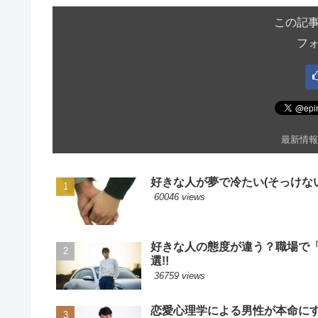
この記
フ
最新情報
好きな人が夢で冷たい(そっけない
60046 views
好きな人の態度が違う？職場で
選!!
36759 views
恋愛心理学による男性が本命に