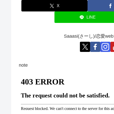
X
LINE
Saaasi(さーし)/恋
note