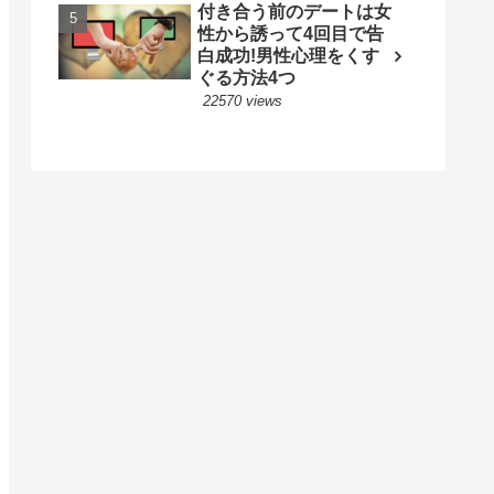
付き合う前のデートは女
性から誘って4回目で告
白成功!男性心理をくす
ぐる方法4つ
22570 views