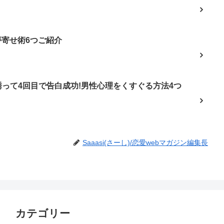
夢寄せ術6つご紹介
って4回目で告白成功!男性心理をくすぐる方法4つ
Saaasi(さーし)/恋愛webマガジン編集長
カテゴリー