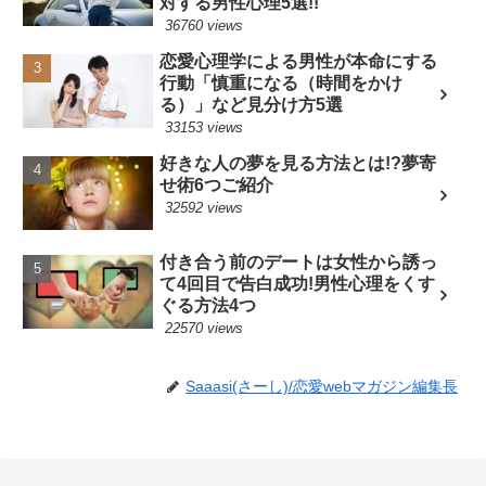
対する男性心理5選!!
36760 views
恋愛心理学による男性が本命にする
行動「慎重になる（時間をかけ
る）」など見分け方5選
33153 views
好きな人の夢を見る方法とは!?夢寄
せ術6つご紹介
32592 views
付き合う前のデートは女性から誘っ
て4回目で告白成功!男性心理をくす
ぐる方法4つ
22570 views
Saaasi(さーし)/恋愛webマガジン編集長