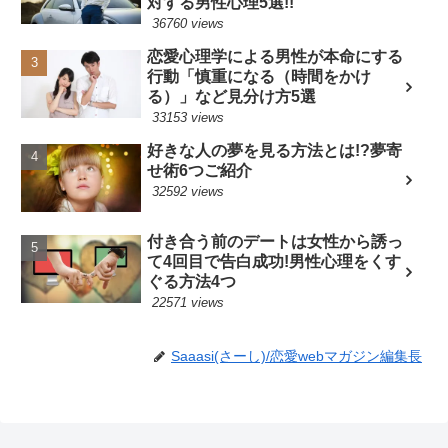
対する男性心理5選!!
36760 views
恋愛心理学による男性が本命にする
行動「慎重になる（時間をかけ
る）」など見分け方5選
33153 views
好きな人の夢を見る方法とは!?夢寄
せ術6つご紹介
32592 views
付き合う前のデートは女性から誘っ
て4回目で告白成功!男性心理をくす
ぐる方法4つ
22571 views
Saaasi(さーし)/恋愛webマガジン編集長