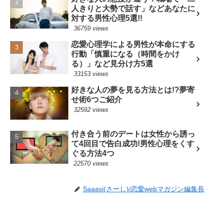
人きりと大勢で話す」などあなたに
対する男性心理5選!!
36759 views
恋愛心理学による男性が本命にする
行動「慎重になる（時間をかけ
る）」など見分け方5選
33153 views
好きな人の夢を見る方法とは!?夢寄
せ術6つご紹介
32592 views
付き合う前のデートは女性から誘っ
て4回目で告白成功!男性心理をくす
ぐる方法4つ
22570 views
Saaasi(さーし)/恋愛webマガジン編集長