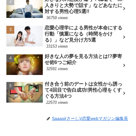
人きりと大勢で話す」などあなたに
対する男性心理5選!!
36759 views
恋愛心理学による男性が本命にする
行動「慎重になる（時間をかけ
る）」など見分け方5選
33153 views
好きな人の夢を見る方法とは!?夢寄
せ術6つご紹介
32591 views
付き合う前のデートは女性から誘っ
て4回目で告白成功!男性心理をくす
ぐる方法4つ
22570 views
Saaasi(さーし)/恋愛webマガジン編集長