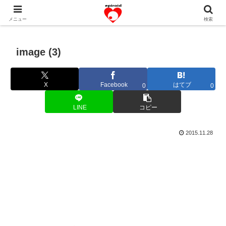
恋愛共感エピソード。あなたのストーリーを変えていく！。
メニュー
検索
image (3)
X
Facebook
はてブ
0
0
LINE
コピー
2015.11.28